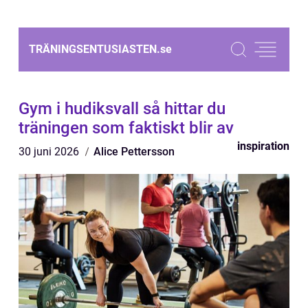
TRÄNINGSENTUSIASTEN.
se
Gym i hudiksvall så hittar du
träningen som faktiskt blir av
inspiration
30 juni 2026
Alice Pettersson