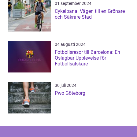
01 september 2024
Cykelbana: Vägen till en Grönare
och Säkrare Stad
04 augusti 2024
Fotbollsresor till Barcelona: En
Oslagbar Upplevelse för
Fotbollsälskare
30 juli 2024
Pwo Göteborg