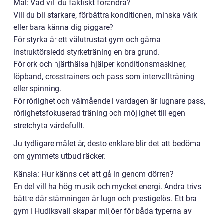
Mål: Vad vill du faktiskt förändra?
Vill du bli starkare, förbättra konditionen, minska värk
eller bara känna dig piggare?
För styrka är ett välutrustat gym och gärna
instruktörsledd styrketräning en bra grund.
För ork och hjärthälsa hjälper konditionsmaskiner,
löpband, crosstrainers och pass som intervallträning
eller spinning.
För rörlighet och välmående i vardagen är lugnare pass,
rörlighetsfokuserad träning och möjlighet till egen
stretchyta värdefullt.
Ju tydligare målet är, desto enklare blir det att bedöma
om gymmets utbud räcker.
Känsla: Hur känns det att gå in genom dörren?
En del vill ha hög musik och mycket energi. Andra trivs
bättre där stämningen är lugn och prestigelös. Ett bra
gym i Hudiksvall skapar miljöer för båda typerna av