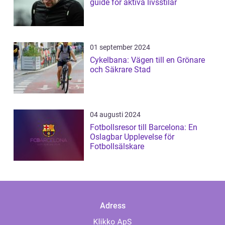
guide för aktiva livsstilar
01 september 2024
Cykelbana: Vägen till en Grönare
och Säkrare Stad
04 augusti 2024
Fotbollsresor till Barcelona: En
Oslagbar Upplevelse för
Fotbollsälskare
Adress