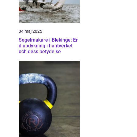
04 maj 2025
Segelmakare i Blekinge: En
djupdykning i hantverket
och dess betydelse