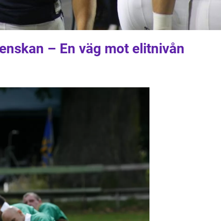
svenskan – En väg mot elitnivån