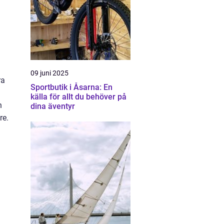
09 juni 2025
ra
Sportbutik i Åsarna: En
källa för allt du behöver på
n
dina äventyr
re.