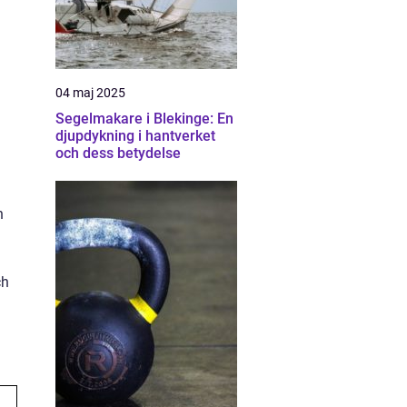
04 maj 2025
Segelmakare i Blekinge: En
djupdykning i hantverket
och dess betydelse
n
a
ch