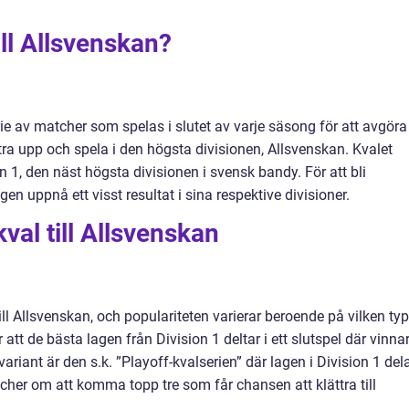
ill Allsvenskan?
rie av matcher som spelas i slutet av varje säsong för att avgöra
ttra upp och spela i den högsta divisionen, Allsvenskan. Kvalet
on 1, den näst högsta divisionen i svensk bandy. För att bli
gen uppnå ett visst resultat i sina respektive divisioner.
val till Allsvenskan
ill Allsvenskan, och populariteten varierar beroende på vilken typ
att de bästa lagen från Division 1 deltar i ett slutspel där vinna
variant är den s.k. ”Playoff-kvalserien” där lagen i Division 1 del
cher om att komma topp tre som får chansen att klättra till