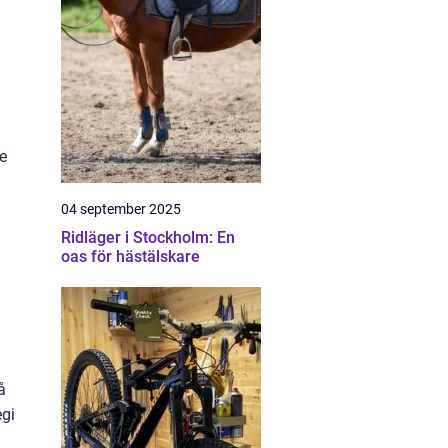
se
04 september 2025
Ridläger i Stockholm: En
oas för hästälskare
å
egi