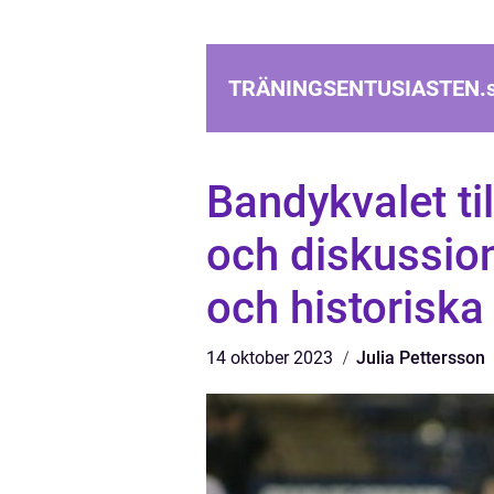
TRÄNINGSENTUSIASTEN.
Bandykvalet ti
och diskussio
och historiska
14 oktober 2023
Julia Pettersson