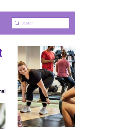
t
nel