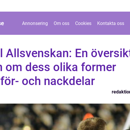
se
Annonsering
Om oss
Cookies
Kontakta oss
ll Allsvenskan: En översik
n om dess olika former
 för- och nackdelar
redaktio