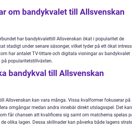
ar om bandykvalet till Allsvenskan
rbundet har bandykvalettill Allsvenskan ökat i popularitet de
at stadigt under senare säsonger, vilket tyder på ett ökat intres
m har antalet TV-tittare och digitala visningar av bandykvalet
s på popularitetstillväxten.
ka bandykval till Allsvenskan
till Allsvenskan kan vara många. Vissa kvalformer fokuserar på
 flera omgångar medan andra innebär direkt utslagsspel. Det kan
g som får chansen att kvalificera sig samt om matcherna spelas p
 de olika lagen. Dessa skillnader kan påverka både lagens strat