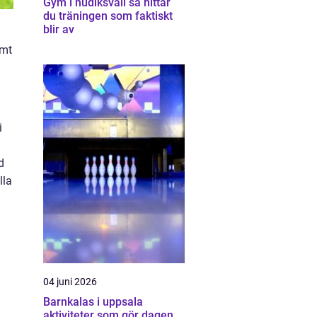
Gym i hudiksvall så hittar
du träningen som faktiskt
blir av
amt
i
d
lla
04 juni 2026
Barnkalas i uppsala
aktiviteter som gör dagen