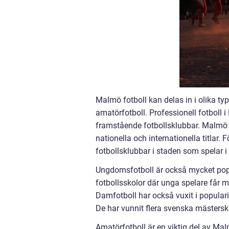
Malmö fotboll kan delas in i olika ty
amatörfotboll. Professionell fotboll
framstående fotbollsklubbar. Malmö F
nationella och internationella titlar
fotbollsklubbar i staden som spelar i 
Ungdomsfotboll är också mycket pop
fotbollsskolor där unga spelare får m
Damfotboll har också vuxit i popula
De har vunnit flera svenska mästers
Amatörfotboll är en viktig del av Mal