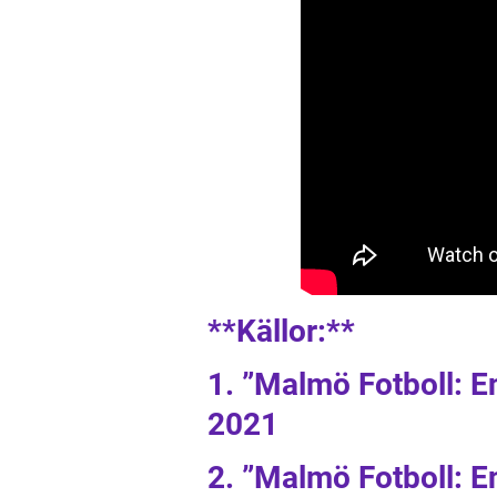
**Källor:**
1. ”Malmö Fotboll: E
2021
2. ”Malmö Fotboll: 