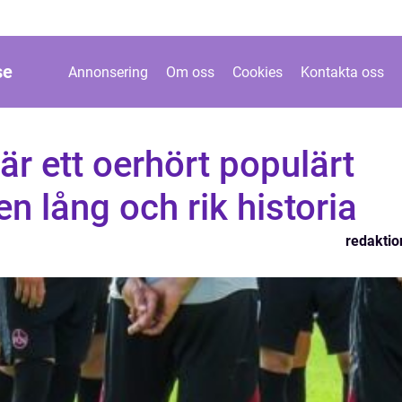
se
Annonsering
Om oss
Cookies
Kontakta oss
är ett oerhört populärt
n lång och rik historia
redaktio