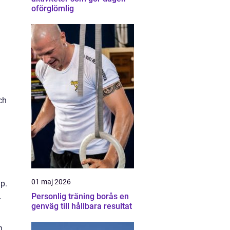
oförglömlig
ch
01 maj 2026
ap.
Personlig träning borås en
.
genväg till hållbara resultat
h