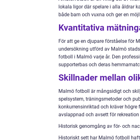
lokala ligor där spelare i alla åldrar
både barn och vuxna och ger en möjli
Kvantitativa mätnin
För att ge en djupare förståelse för M
undersökning utförd av Malmö stads 
fotboll i Malmö varje år. Den profes
supporterbas och deras hemmamatcher
Skillnader mellan ol
Malmö fotboll är mångsidigt och skilje
spelsystem, träningsmetoder och publ
konkurrensinriktad och kräver högre
avslappnad och avsett för rekreation o
Historisk genomgång av för- och nac
Historiskt sett har Malmö fotboll ha