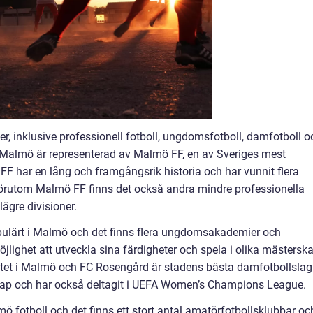
per, inklusive professionell fotboll, ungdomsfotboll, damfotboll o
 i Malmö är representerad av Malmö FF, en av Sveriges mest
F har en lång och framgångsrik historia och har vunnit flera
. Förutom Malmö FF finns det också andra mindre professionella
lägre divisioner.
ulärt i Malmö och det finns flera ungdomsakademier och
öjlighet att utveckla sina färdigheter och spela i olika mästersk
ritet i Malmö och FC Rosengård är stadens bästa damfotbollslag
kap och har också deltagit i UEFA Women’s Champions League.
mö fotboll och det finns ett stort antal amatörfotbollsklubbar oc