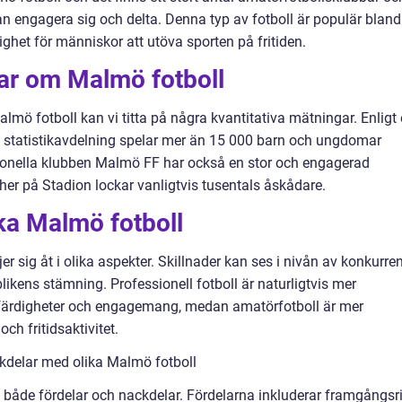
 kan engagera sig och delta. Denna typ av fotboll är populär bland
ghet för människor att utöva sporten på fritiden.
gar om Malmö fotboll
almö fotboll kan vi titta på några kvantitativa mätningar. Enligt
statistikavdelning spelar mer än 15 000 barn och ungdomar
sionella klubben Malmö FF har också en stor och engagerad
 på Stadion lockar vanligtvis tusentals åskådare.
ika Malmö fotboll
r sig åt i olika aspekter. Skillnader kan ses i nivån av konkurren
ikens stämning. Professionell fotboll är naturligtvis mer
 färdigheter och engagemang, medan amatörfotboll är mer
ch fritidsaktivitet.
kdelar med olika Malmö fotboll
ft både fördelar och nackdelar. Fördelarna inkluderar framgångsr