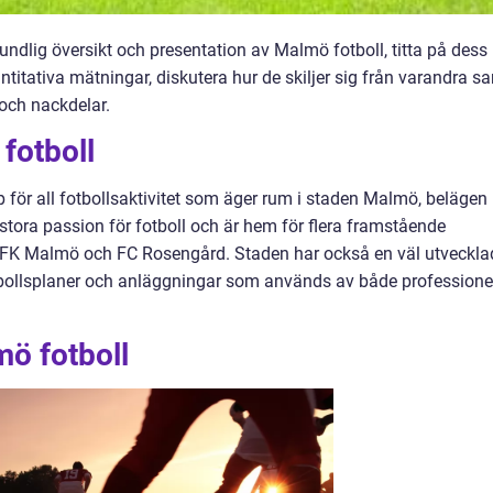
rundlig översikt och presentation av Malmö fotboll, titta på dess
antitativa mätningar, diskutera hur de skiljer sig från varandra s
och nackdelar.
fotboll
för all fotbollsaktivitet som äger rum i staden Malmö, belägen 
stora passion för fotboll och är hem för flera framstående
, IFK Malmö och FC Rosengård. Staden har också en väl utveckla
tbollsplaner och anläggningar som används av både professione
ö fotboll