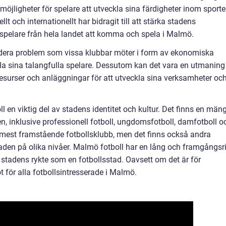
 möjligheter för spelare att utveckla sina färdigheter inom sporte
 och internationellt har bidragit till att stärka stadens
 spelare från hela landet att komma och spela i Malmö.
dera problem som vissa klubbar möter i form av ekonomiska
lla sina talangfulla spelare. Dessutom kan det vara en utmaning
l resurser och anläggningar för att utveckla sina verksamheter oc
en viktig del av stadens identitet och kultur. Det finns en män
en, inklusive professionell fotboll, ungdomsfotboll, damfotboll o
mest framstående fotbollsklubb, men det finns också andra
aden på olika nivåer. Malmö fotboll har en lång och framgångsr
ma stadens rykte som en fotbollsstad. Oavsett om det är för
ot för alla fotbollsintresserade i Malmö.