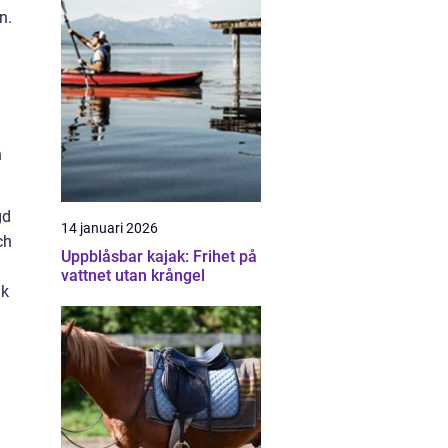
n.
h
gd
14 januari 2026
ch
Uppblåsbar kajak: Frihet på
vattnet utan krångel
ik