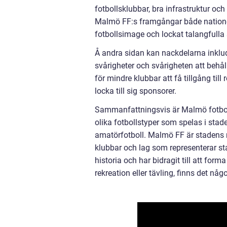
fotbollsklubbar, bra infrastruktur och
Malmö FF:s framgångar både nationellt
fotbollsimage och lockat talangfulla
Å andra sidan kan nackdelarna inklu
svårigheter och svårigheten att behå
för mindre klubbar att få tillgång til
locka till sig sponsorer.
Sammanfattningsvis är Malmö fotboll 
olika fotbollstyper som spelas i stad
amatörfotboll. Malmö FF är stadens 
klubbar och lag som representerar st
historia och har bidragit till att for
rekreation eller tävling, finns det någ