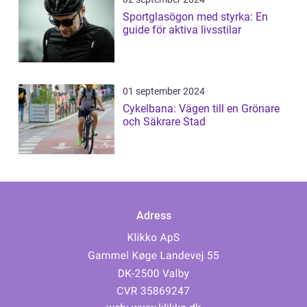
Sportglasögon med styrka: En
guide för aktiva livsstilar
01 september 2024
Cykelbana: Vägen till en Grönare
och Säkrare Stad
Adress