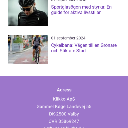
Sportglasögon med styrka: En
guide för aktiva livsstilar
01 september 2024
Cykelbana: Vägen till en Grönare
och Säkrare Stad
Adress