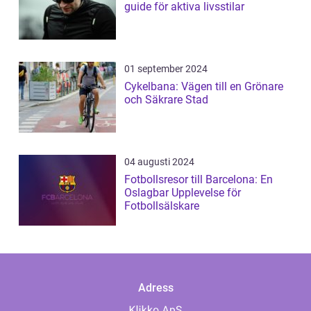
guide för aktiva livsstilar
01 september 2024
Cykelbana: Vägen till en Grönare
och Säkrare Stad
04 augusti 2024
Fotbollsresor till Barcelona: En
Oslagbar Upplevelse för
Fotbollsälskare
Adress