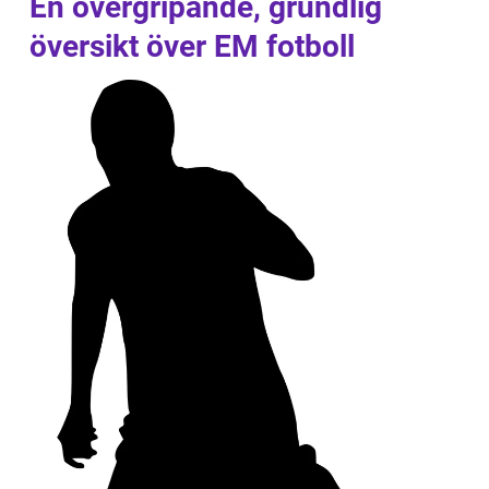
En övergripande, grundlig
översikt över EM fotboll