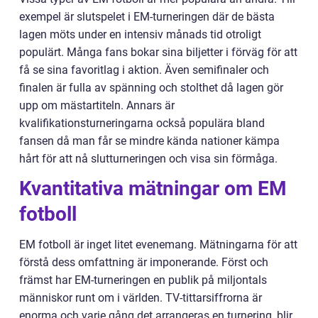
exempel är slutspelet i EM-turneringen där de bästa
lagen möts under en intensiv månads tid otroligt
populärt. Många fans bokar sina biljetter i förväg för att
få se sina favoritlag i aktion. Även semifinaler och
finalen är fulla av spänning och stolthet då lagen gör
upp om mästartiteln. Annars är
kvalifikationsturneringarna också populära bland
fansen då man får se mindre kända nationer kämpa
hårt för att nå slutturneringen och visa sin förmåga.
Kvantitativa mätningar om EM
fotboll
EM fotboll är inget litet evenemang. Mätningarna för att
förstå dess omfattning är imponerande. Först och
främst har EM-turneringen en publik på miljontals
människor runt om i världen. TV-tittarsiffrorna är
enorma och varje gång det arrangeras en turnering, blir