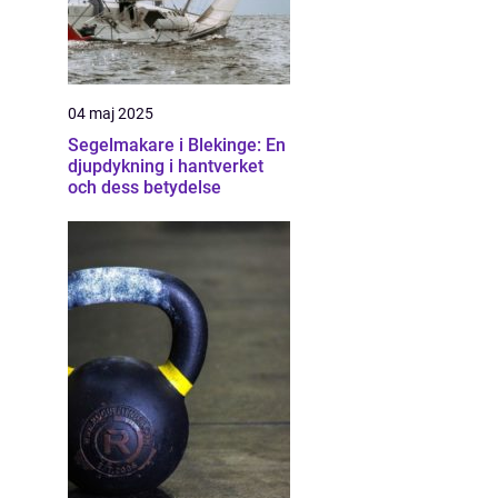
04 maj 2025
Segelmakare i Blekinge: En
djupdykning i hantverket
och dess betydelse