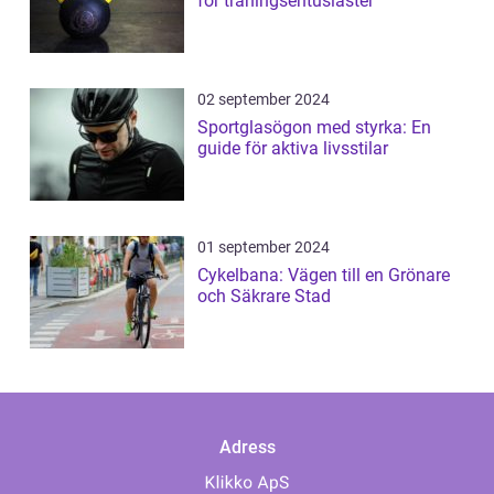
för träningsentusiaster
02 september 2024
Sportglasögon med styrka: En
guide för aktiva livsstilar
01 september 2024
Cykelbana: Vägen till en Grönare
och Säkrare Stad
Adress