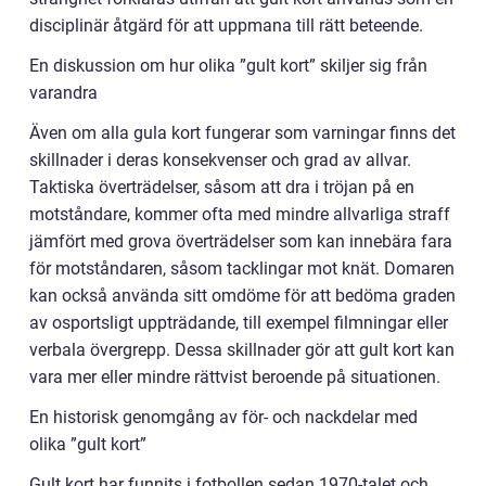
disciplinär åtgärd för att uppmana till rätt beteende.
En diskussion om hur olika ”gult kort” skiljer sig från
varandra
Även om alla gula kort fungerar som varningar finns det
skillnader i deras konsekvenser och grad av allvar.
Taktiska överträdelser, såsom att dra i tröjan på en
motståndare, kommer ofta med mindre allvarliga straff
jämfört med grova överträdelser som kan innebära fara
för motståndaren, såsom tacklingar mot knät. Domaren
kan också använda sitt omdöme för att bedöma graden
av osportsligt uppträdande, till exempel filmningar eller
verbala övergrepp. Dessa skillnader gör att gult kort kan
vara mer eller mindre rättvist beroende på situationen.
En historisk genomgång av för- och nackdelar med
olika ”gult kort”
Gult kort har funnits i fotbollen sedan 1970-talet och