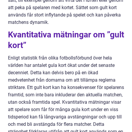
sätt, till exempel genom att vifta det i luften eller genom
att peka på spelaren med kortet. Sättet som gult kort
används får stort inflytande på spelet och kan påverka
matchens dynamik.
Kvantitativa mätningar om ”gult
kort”
Enligt statistik från olika fotbollsförbund över hela
världen har antalet gula kort ökat under det senaste
decenniet. Detta kan delvis bero på en ökad
medvetenhet från domarna om att tillämpa reglerna
striktare. Ett gult kort kan ha konsekvenser för spelarens
framtid, som inte bara inkluderar den aktuella matchen,
utan också framtida spel. Kvantitativa mätningar visar
att spelare som får för många gula kort under en viss
tidsperiod kan få långvariga avstängningar och upp till
och med bli avstängda för flera matcher. Detta
stränghet förklaras utifrån att gult kort används som en