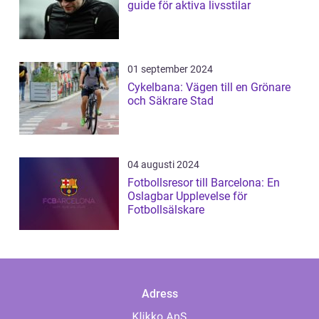
guide för aktiva livsstilar
01 september 2024
Cykelbana: Vägen till en Grönare
och Säkrare Stad
04 augusti 2024
Fotbollsresor till Barcelona: En
Oslagbar Upplevelse för
Fotbollsälskare
Adress