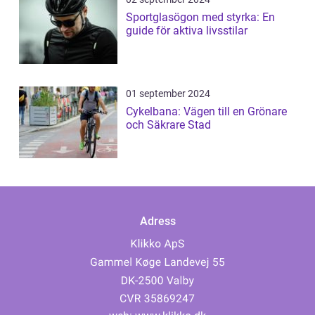
Sportglasögon med styrka: En
guide för aktiva livsstilar
01 september 2024
Cykelbana: Vägen till en Grönare
och Säkrare Stad
Adress