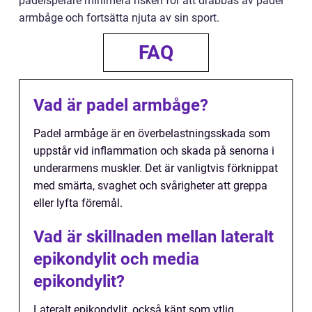
padelspelare minimera risken för att drabbas av padel
armbåge och fortsätta njuta av sin sport.
FAQ
Vad är padel armbåge?
Padel armbåge är en överbelastningsskada som
uppstår vid inflammation och skada på senorna i
underarmens muskler. Det är vanligtvis förknippat
med smärta, svaghet och svårigheter att greppa
eller lyfta föremål.
Vad är skillnaden mellan lateralt
epikondylit och media
epikondylit?
Lateralt epikondylit, också känt som ytlig