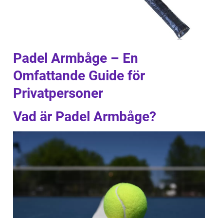
Padel Armbåge – En
Omfattande Guide för
Privatpersoner
Vad är Padel Armbåge?