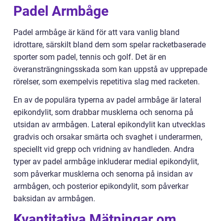
Padel Armbåge
Padel armbåge är känd för att vara vanlig bland
idrottare, särskilt bland dem som spelar racketbaserade
sporter som padel, tennis och golf. Det är en
överansträngningsskada som kan uppstå av upprepade
rörelser, som exempelvis repetitiva slag med racketen.
En av de populära typerna av padel armbåge är lateral
epikondylit, som drabbar musklerna och senorna på
utsidan av armbågen. Lateral epikondylit kan utvecklas
gradvis och orsakar smärta och svaghet i underarmen,
speciellt vid grepp och vridning av handleden. Andra
typer av padel armbåge inkluderar medial epikondylit,
som påverkar musklerna och senorna på insidan av
armbågen, och posterior epikondylit, som påverkar
baksidan av armbågen.
Kvantitativa Mätningar om