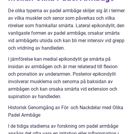
De olika typerna av padel armbåge skiljer sig åt i termer
av vilka muskler och senor som påverkas och vilka
rörelser som framkallar smärta. Lateral epikondylit, den
vanligaste formen av padel armbåge, orsakar smärta
vid armbågets utsida och kan bli mer intensiv vid grepp
och vridning av handleden.
I jämförelse kan medial epikondylit ge smärta på
insidan av armbågen och är mer relaterad till flexion
och pronation av underarmen. Posterior epikondylit
involverar musklerna och senorna på baksidan av
armbågen och kan orsaka smärta vid extension och
supination av handleden.
Historisk Genomgång av För- och Nackdelar med Olika
Padel Armbåge
I de tidiga stadierna av forskning om padel armbåge
ansågs det ofta vara en irritation eller inflammation i