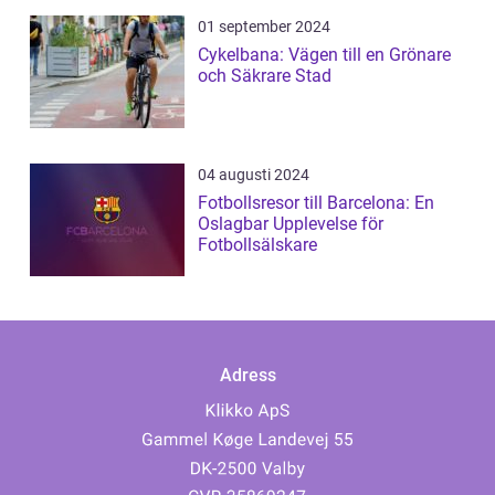
01 september 2024
Cykelbana: Vägen till en Grönare
och Säkrare Stad
04 augusti 2024
Fotbollsresor till Barcelona: En
Oslagbar Upplevelse för
Fotbollsälskare
Adress