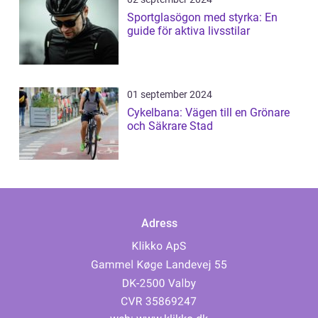
Sportglasögon med styrka: En
guide för aktiva livsstilar
01 september 2024
Cykelbana: Vägen till en Grönare
och Säkrare Stad
Adress