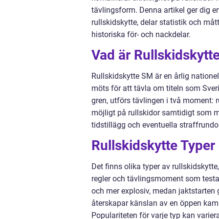
tävlingsform. Denna artikel ger dig en
rullskidskytte, delar statistik och må
historiska för- och nackdelar.
Vad är Rullskidskytt
Rullskidskytte SM är en årlig nationel
möts för att tävla om titeln som Sver
gren, utförs tävlingen i två moment: 
möjligt på rullskidor samtidigt som m
tidstillägg och eventuella straffrundo
Rullskidskytte Typer
Det finns olika typer av rullskidskytte
regler och tävlingsmoment som testar 
och mer explosiv, medan jaktstarten 
återskapar känslan av en öppen kamp 
Populariteten för varje typ kan varie