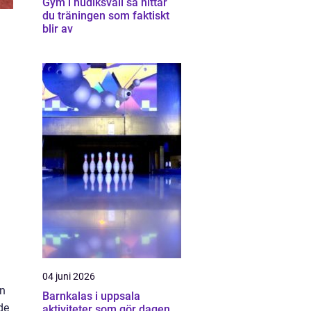
Gym i hudiksvall så hittar
du träningen som faktiskt
blir av
04 juni 2026
en
Barnkalas i uppsala
de
aktiviteter som gör dagen