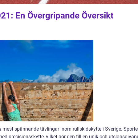
021: En Övergripande Översikt
s mest spännande tävlingar inom rullskidskytte i Sverige. Sport
med precisionsskytte, vilket gör den till en unik och utslagsgivan