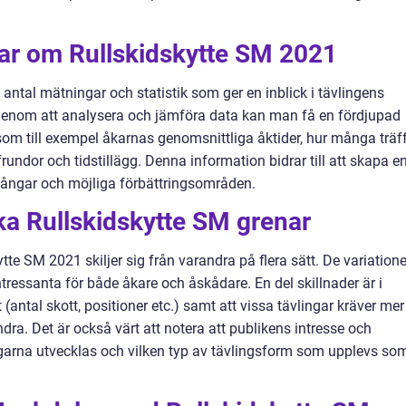
gar om Rullskidskytte SM 2021
 antal mätningar och statistik som ger en inblick i tävlingens
 Genom att analysera och jämföra data kan man få en fördjupad
 som till exempel åkarnas genomsnittliga åktider, hur många träf
rundor och tidstillägg. Denna information bidrar till att skapa e
gångar och möjliga förbättringsområden.
ika Rullskidskytte SM grenar
tte SM 2021 skiljer sig från varandra på flera sätt. De variatione
ressanta för både åkare och åskådare. En del skillnader är i
 (antal skott, positioner etc.) samt att vissa tävlingar kräver mer
dra. Det är också värt att notera att publikens intresse och
ngarna utvecklas och vilken typ av tävlingsform som upplevs so