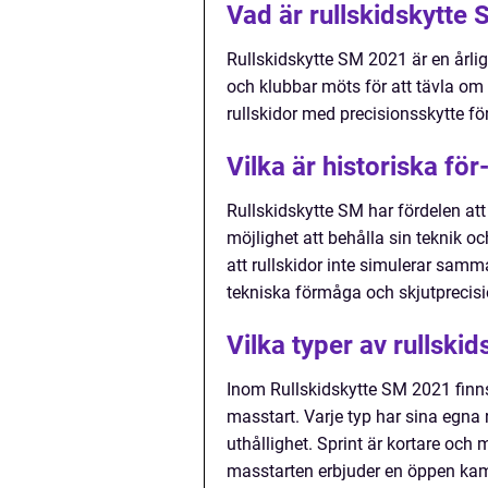
Vad är rullskidskytte
Rullskidskytte SM 2021 är en årlig 
och klubbar möts för att tävla om
rullskidor med precisionsskytte f
Vilka är historiska fö
Rullskidskytte SM har fördelen at
möjlighet att behålla sin teknik o
att rullskidor inte simulerar sam
tekniska förmåga och skjutprecisi
Vilka typer av rullski
Inom Rullskidskytte SM 2021 finns d
masstart. Varje typ har sina egna
uthållighet. Sprint är kortare och
masstarten erbjuder en öppen kamp