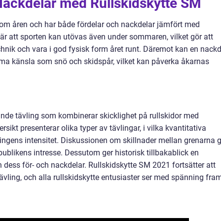
 Nackdelar med Rullskidskytte SM
nom åren och har både fördelar och nackdelar jämfört med
del är att sporten kan utövas även under sommaren, vilket gör att
echnik och vara i god fysisk form året runt. Däremot kan en nackd
amma känsla som snö och skidspår, vilket kan påverka åkarnas
nde tävling som kombinerar skicklighet på rullskidor med
sikt presenterar olika typer av tävlingar, i vilka kvantitativa
lingens intensitet. Diskussionen om skillnader mellan grenarna g
 publikens intresse. Dessutom ger historisk tillbakablick en
h dess för- och nackdelar. Rullskidskytte SM 2021 fortsätter att
ling, och alla rullskidskytte entusiaster ser med spänning fra