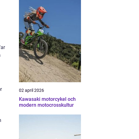
far
n
r
02 april 2026
Kawasaki motorcykel och
modern motocrosskultur
m