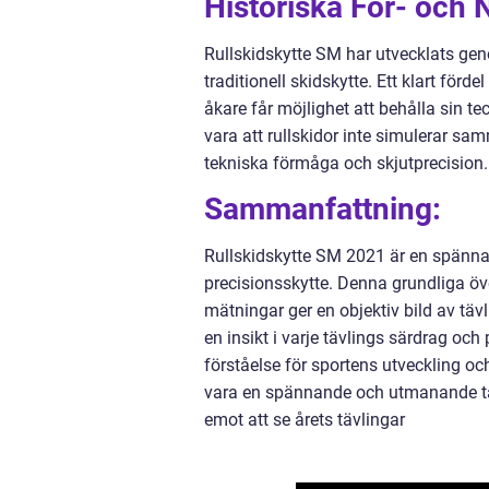
Historiska För- och
Rullskidskytte SM har utvecklats ge
traditionell skidskytte. Ett klart för
åkare får möjlighet att behålla sin t
vara att rullskidor inte simulerar s
tekniska förmåga och skjutprecision.
Sammanfattning:
Rullskidskytte SM 2021 är en spänna
precisionsskytte. Denna grundliga över
mätningar ger en objektiv bild av täv
en insikt i varje tävlings särdrag och
förståelse för sportens utveckling oc
vara en spännande och utmanande täv
emot att se årets tävlingar