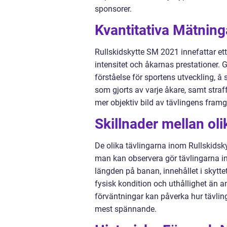
sponsorer.
Kvantitativa Mätnin
Rullskidskytte SM 2021 innefattar ett
intensitet och åkarnas prestationer.
förståelse för sportens utveckling, â
som gjorts av varje åkare, samt straff
mer objektiv bild av tävlingens fram
Skillnader mellan ol
De olika tävlingarna inom Rullskidsky
man kan observera gör tävlingarna int
längden på banan, innehållet i skyttet
fysisk kondition och uthållighet än an
förväntningar kan påverka hur tävli
mest spännande.