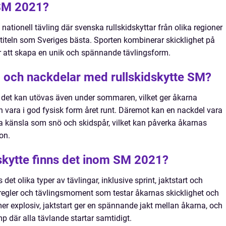
 SM 2021?
nationell tävling där svenska rullskidskyttar från olika regioner
 titeln som Sveriges bästa. Sporten kombinerar skicklighet på
ör att skapa en unik och spännande tävlingsform.
r- och nackdelar med rullskidskytte SM?
t det kan utövas även under sommaren, vilket ger åkarna
ch vara i god fysisk form året runt. Däremot kan en nackdel vara
ma känsla som snö och skidspår, vilket kan påverka åkarnas
on.
dskytte finns det inom SM 2021?
et olika typer av tävlingar, inklusive sprint, jaktstart och
 regler och tävlingsmoment som testar åkarnas skicklighet och
 mer explosiv, jaktstart ger en spännande jakt mellan åkarna, och
 där alla tävlande startar samtidigt.