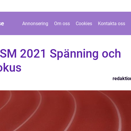
se
Annonsering
Om oss
Cookies
Kontakta oss
e SM 2021 Spänning och
Fokus
redaktio