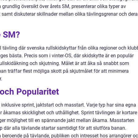
 grundlig översikt över årets SM, presenterar olika typer av
tt samt diskuterar skillnader mellan olika tävlingsgrenar och der
e SM?
l tävling där svenska rullskidskyttar från olika regioner och klub
iges bästa. Precis som i vinter-OS, där skidskytte är en populär
rullskidåkning och skjutning. Målet är att åka så snabbt som
an träffar flest möjliga skott på skjutmålet för att minimera
r.
 och Popularitet
, inklusive sprint, jaktstart och masstart. Varje typ har sina egna
åkarnas skicklighet och uthållighet. Sprint tävlingen är kortare
ger möjlighet till en spännande jakt mellan åkarna. Masstarten
där alla tävlande startar samtidigt för att slutföra banan.
ra beroende på tävlande, publiken och intresset hos arrangörer o