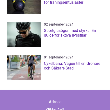
för träningsentusiaster
02 september 2024
Sportglasögon med styrka: En
guide för aktiva livsstilar
01 september 2024
Cykelbana: Vägen till en Grönare
och Säkrare Stad
Adress