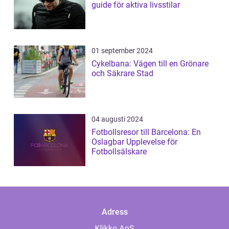
guide för aktiva livsstilar
01 september 2024
Cykelbana: Vägen till en Grönare
och Säkrare Stad
04 augusti 2024
Fotbollsresor till Barcelona: En
Oslagbar Upplevelse för
Fotbollsälskare
Adress