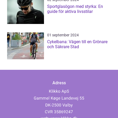
Sportglasögon med styrka: En
guide för aktiva livsstilar
01 september 2024
Cykelbana: Vägen till en Grönare
och Säkrare Stad
Adress