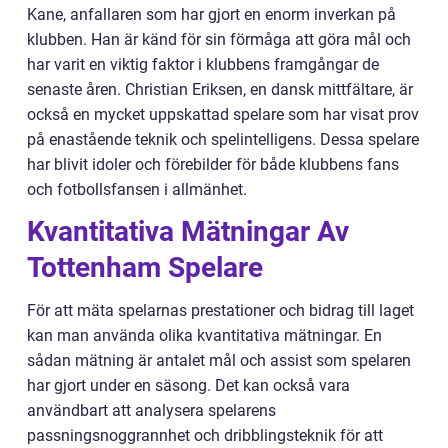
Kane, anfallaren som har gjort en enorm inverkan på
klubben. Han är känd för sin förmåga att göra mål och
har varit en viktig faktor i klubbens framgångar de
senaste åren. Christian Eriksen, en dansk mittfältare, är
också en mycket uppskattad spelare som har visat prov
på enastående teknik och spelintelligens. Dessa spelare
har blivit idoler och förebilder för både klubbens fans
och fotbollsfansen i allmänhet.
Kvantitativa Mätningar Av
Tottenham Spelare
För att mäta spelarnas prestationer och bidrag till laget
kan man använda olika kvantitativa mätningar. En
sådan mätning är antalet mål och assist som spelaren
har gjort under en säsong. Det kan också vara
användbart att analysera spelarens
passningsnoggrannhet och dribblingsteknik för att