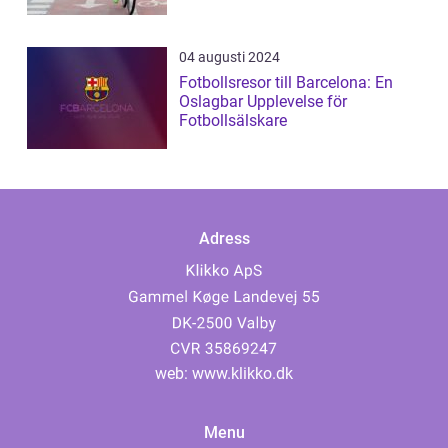
04 augusti 2024
Fotbollsresor till Barcelona: En
Oslagbar Upplevelse för
Fotbollsälskare
Adress
web:
www.klikko.dk
Menu